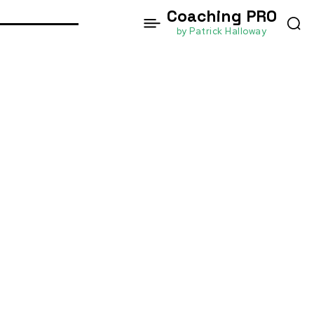
Coaching PRO
by Patrick Halloway
หน้าแรก
Setting and Achieving SMART Goals: The
Blueprint to Accomplishment
Motivation and Goal Setting
Paid