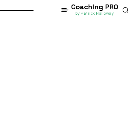
Coaching PRO
by Patrick Halloway
หน้าแรก
Mindfulness in Everyday Life: Embracing the
Moment for Inner Peace
Mindset and Mindfulness
Paid