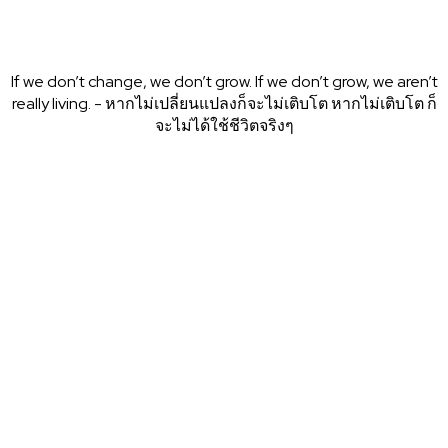
BAANSEO
If we don’t change, we don’t grow. If we don’t grow, we aren’t
really living. - หากไม่เปลี่ยนแปลงก็จะไม่เติบโต หากไม่เติบโต ก็
จะไม่ได้ใช้ชีวิตจริงๆ
BAANSEO
by Mr.Ai SEO
©baanseo.com The expert in everything was once a
beginner.